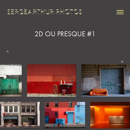
SERGEARTHUR PHOTOS
2D OU PRESQUE #1
^
>