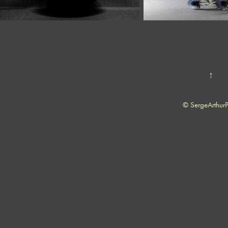
↑
© SergeArthur