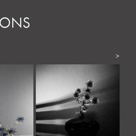
DONS
>