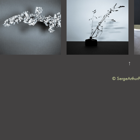
↑
© SergeArthur