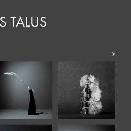
S TALUS
>